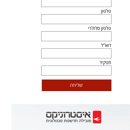
טלפון
טלפון סלולרי
דוא”ל
תפקיד
שליחה