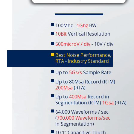
100Mhz -
1Ghz
BW
10Bit
Vertical Resolution
500microV / div
- 10V / div
Best Noise Performance,
RTA - Industry Standard
Up to
5Gs/s
Sample Rate
Up to 80Msa Record (RTM)
200Msa
(RTA)
Up to
400Msa
Record in
Segmentation (RTM)
1Gsa
(RTA)
64,000 Waveforms / sec
(
700,000 Waveforms/sec
in Segmentation)
10.1” Capacitive Touch